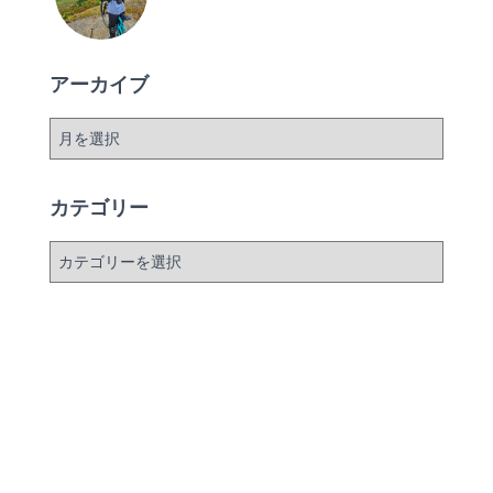
アーカイブ
ア
ー
カ
イ
カテゴリー
ブ
カ
テ
ゴ
リ
ー