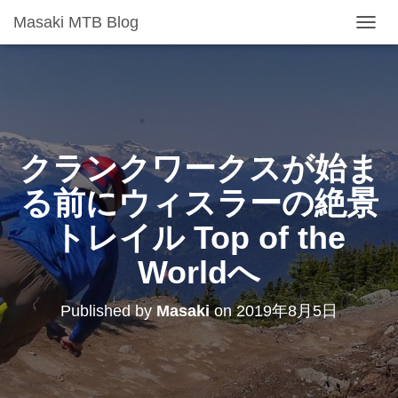
Masaki MTB Blog
T
O
G
G
L
E
N
A
クランクワークスが始ま
V
I
る前にウィスラーの絶景
G
A
トレイル Top of the
T
I
Worldへ
O
N
Published by
Masaki
on
2019年8月5日