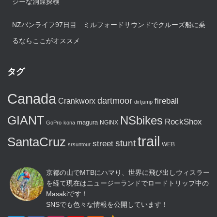
ジーな洞窟探検
NZバンライフ97日目 ミルフォードサウンドでクルーズ船に乗
るならここがオススメ
タグ
Canada
dartmoor
fireball
Crankworx
dirtjump
GIANT
NSbikes
RockShox
magura
NGINX
GoPro
kona
trail
SantaCruz
stunt
street
WEB
srsuntour
京都の山でMTBにハマり、世界に飛び出しウィスラー
を経て現在はニュージーランドでロードトリップ中の
Masakiです！
SNSでも色々な情報を公開しています！