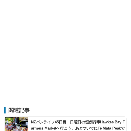
関連記事
NZバンライフ45日目 日曜日の恒例行事Hawkes Bay F
armers Marketへ行こう、あとついでにTe Mata Peakで