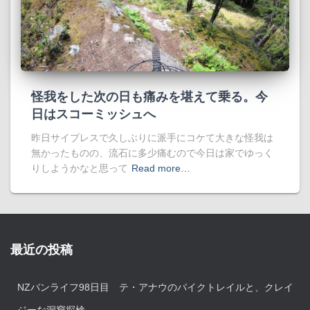
怪我をした次の日も痛みを堪えて乗る。今
日はスコーミッシュへ
昨日サイプレスで久しぶりに派手にコケて大きな怪我は
無かったものの、流石に多少痛むので今日は家でゆっく
りしようかなと思って
Read more…
最近の投稿
NZバンライフ98日目 テ・アナウのバイクトレイルと、クレイ