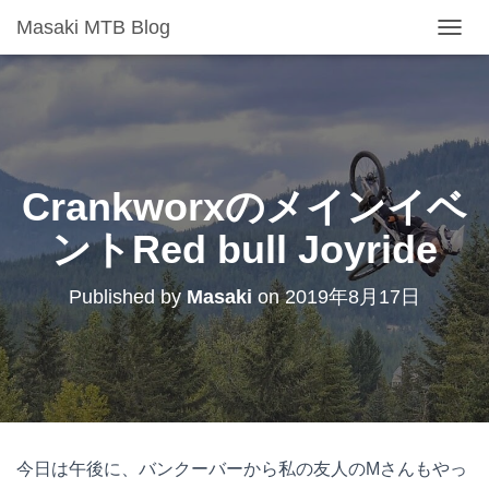
Masaki MTB Blog
T
O
G
G
L
E
N
A
Crankworxのメインイベ
V
I
ントRed bull Joyride
G
A
T
Published by
Masaki
on
2019年8月17日
I
O
N
今日は午後に、バンクーバーから私の友人のMさんもやっ