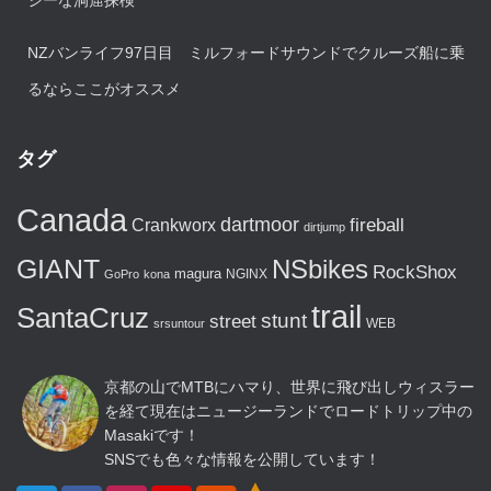
ジーな洞窟探検
NZバンライフ97日目 ミルフォードサウンドでクルーズ船に乗
るならここがオススメ
タグ
Canada
dartmoor
fireball
Crankworx
dirtjump
GIANT
NSbikes
RockShox
magura
NGINX
GoPro
kona
trail
SantaCruz
stunt
street
WEB
srsuntour
京都の山でMTBにハマり、世界に飛び出しウィスラー
を経て現在はニュージーランドでロードトリップ中の
Masakiです！
SNSでも色々な情報を公開しています！