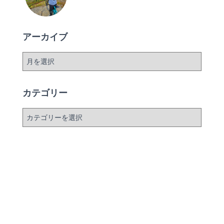
アーカイブ
ア
ー
カ
イ
カテゴリー
ブ
カ
テ
ゴ
リ
ー