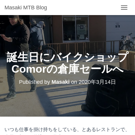
Masaki MTB Blog
T
O
G
G
L
E
N
A
誕生日にバイクショップ
V
I
Comorの倉庫セールへ
G
A
T
Published by
Masaki
on
2020年3月14日
I
O
N
いつも仕事を掛け持ちをしている、とあるレストランで、