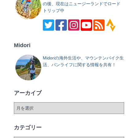
の後、現在はニュージーランドでロード
トリップ中
Midori
Midoriの海外生活や、マウンテンバイク生
活、バンライフに関する情報を共有！
アーカイブ
ア
ー
カ
イ
カテゴリー
ブ