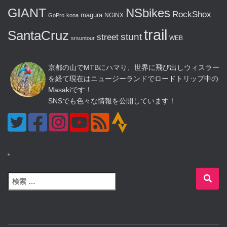
GIANT
NSbikes
RockShox
magura
NGINX
GoPro
kona
trail
SantaCruz
stunt
street
WEB
srsuntour
京都の山でMTBにハマり、世界に飛び出しウィスラー
を経て現在はニュージーランドでロードトリップ中の
Masakiです！
SNSでも色々な情報を公開しています！
検
索
: