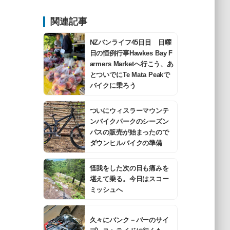
関連記事
NZバンライフ45日目 日曜
日の恒例行事Hawkes Bay F
armers Marketへ行こう、あ
とついでにTe Mata Peakで
バイクに乗ろう
ついにウィスラーマウンテ
ンバイクパークのシーズン
パスの販売が始まったので
ダウンヒルバイクの準備
怪我をした次の日も痛みを
堪えて乗る。今日はスコー
ミッシュへ
久々にバンク－バーのサイ