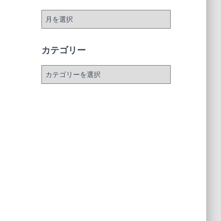
ア
ー
カ
イ
カテゴリー
ブ
カ
テ
ゴ
リ
ー