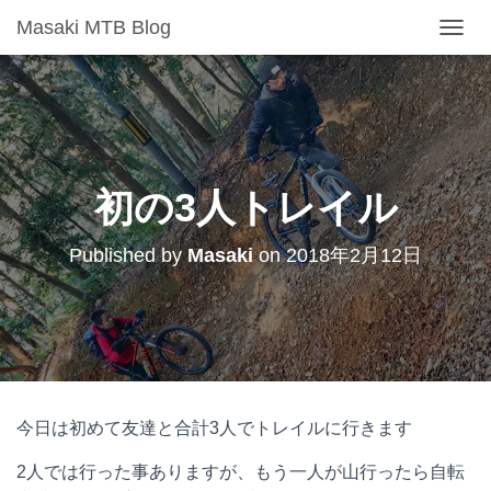
Masaki MTB Blog
T
O
G
G
L
E
N
A
初の3人トレイル
V
I
Published by
Masaki
on
2018年2月12日
G
A
T
I
O
N
今日は初めて友達と合計3人でトレイルに行きます
2人では行った事ありますが、もう一人が山行ったら自転