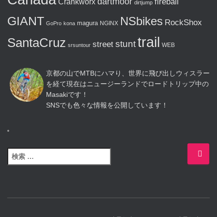
dartmoor
fireball
Crankworx
dirtjump
GIANT
NSbikes
RockShox
magura
NGINX
GoPro
kona
trail
SantaCruz
stunt
street
WEB
srsuntour
京都の山でMTBにハマり、世界に飛び出しウィスラー
を経て現在はニュージーランドでロードトリップ中の
Masakiです！
SNSでも色々な情報を公開しています！
検
索
: