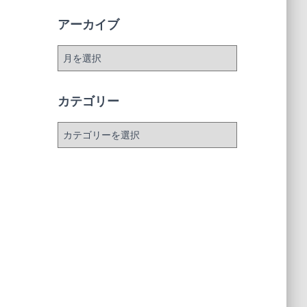
アーカイブ
ア
ー
カ
イ
カテゴリー
ブ
カ
テ
ゴ
リ
ー