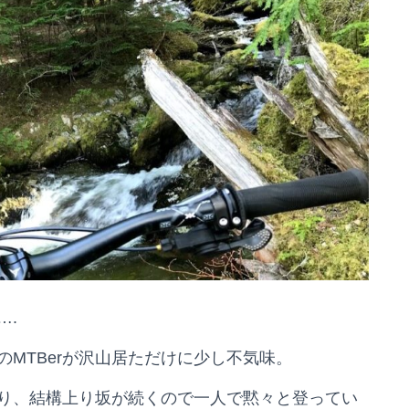
….
MTBerが沢山居ただけに少し不気味。
り、結構上り坂が続くので一人で黙々と登ってい