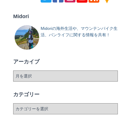
Midori
Midoriの海外生活や、マウンテンバイク生
活、バンライフに関する情報を共有！
アーカイブ
ア
ー
カ
イ
カテゴリー
ブ
カ
テ
ゴ
リ