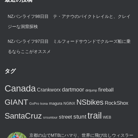
NZバンライフ98日目 テ・アナウのバイクトレイルと、クレイ
ジーな洞窟探検
NZバンライフ97日目 ミルフォードサウンドでクルーズ船に乗
るならここがオススメ
タグ
Canada
dartmoor
fireball
Crankworx
dirtjump
GIANT
NSbikes
RockShox
magura
NGINX
GoPro
kona
trail
SantaCruz
stunt
street
WEB
srsuntour
京都の山でMTBにハマり、世界に飛び出しウィスラー