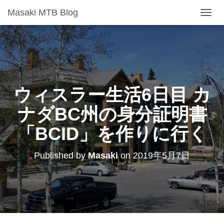
Masaki MTB Blog
T
O
G
G
L
E
N
A
ウィスラー生活6日目 カ
V
I
ナダBC州の身分証明書
G
A
「BCID」を作りに行く
T
I
O
Published by
Masaki
on
2019年5月7日
N