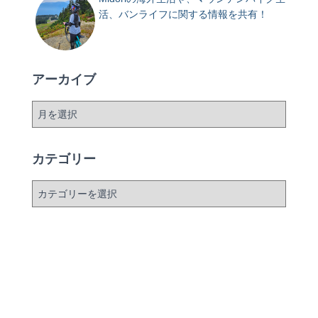
活、バンライフに関する情報を共有！
アーカイブ
ア
ー
カ
イ
カテゴリー
ブ
カ
テ
ゴ
リ
ー