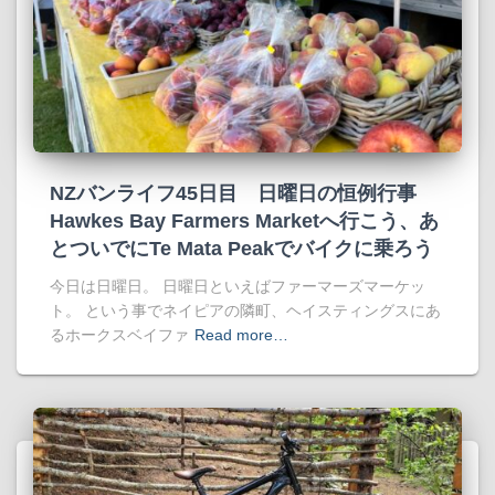
NZバンライフ45日目 日曜日の恒例行事
Hawkes Bay Farmers Marketへ行こう、あ
とついでにTe Mata Peakでバイクに乗ろう
今日は日曜日。 日曜日といえばファーマーズマーケッ
ト。 という事でネイピアの隣町、ヘイスティングスにあ
るホークスベイファ
Read more…