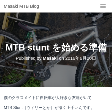
Masaki MTB Blog
T
O
G
G
L
E
N
A
MTB stunt を始める準備
V
I
Published by
Masaki
on
2016年6月20日
G
A
T
I
O
N
僕のクラスメイトに自転車が大好きな友達がいて
MTB Stunt（ウィリーとか）が凄く上手いんです。