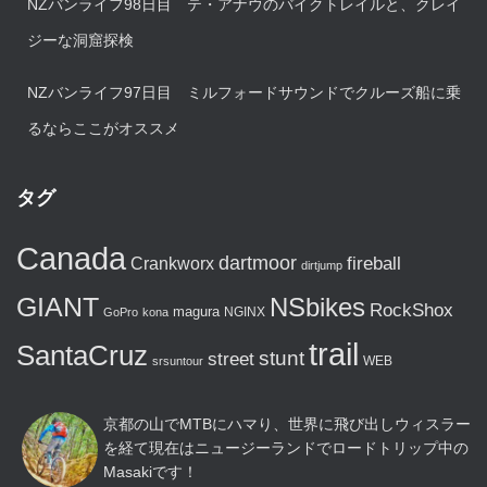
NZバンライフ98日目 テ・アナウのバイクトレイルと、クレイ
ジーな洞窟探検
NZバンライフ97日目 ミルフォードサウンドでクルーズ船に乗
るならここがオススメ
タグ
Canada
dartmoor
fireball
Crankworx
dirtjump
GIANT
NSbikes
RockShox
magura
NGINX
GoPro
kona
trail
SantaCruz
stunt
street
WEB
srsuntour
京都の山でMTBにハマり、世界に飛び出しウィスラー
を経て現在はニュージーランドでロードトリップ中の
Masakiです！