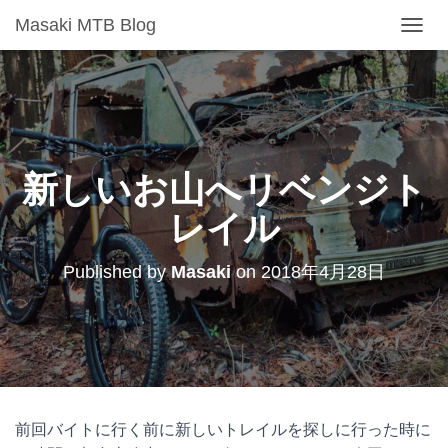
Masaki MTB Blog
T
O
G
G
L
E
N
A
新しいお山へリベンジト
V
I
レイル
G
A
T
Published by
Masaki
on
2018年4月28日
I
O
N
前回バイトに行く前に新しいトレイルを探しに行った時に