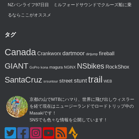
NZバンライフ97日目 ミルフォードサウンドでクルーズ船に乗
るならここがオススメ
タグ
Canada
dartmoor
fireball
Crankworx
dirtjump
GIANT
NSbikes
RockShox
magura
NGINX
GoPro
kona
trail
SantaCruz
stunt
street
WEB
srsuntour
京都の山でMTBにハマり、世界に飛び出しウィスラー
を経て現在はニュージーランドでロードトリップ中の
Masakiです！
SNSでも色々な情報を公開しています！