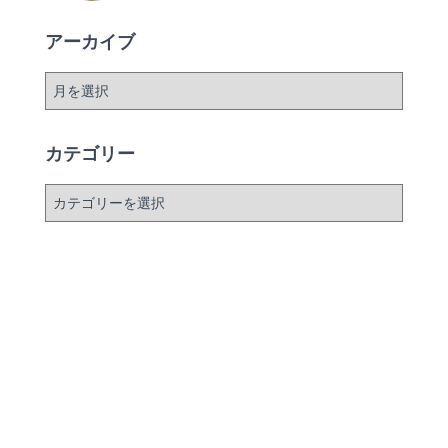
アーカイブ
ア
ー
カ
イ
カテゴリー
ブ
カ
テ
ゴ
リ
ー