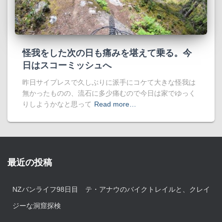
怪我をした次の日も痛みを堪えて乗る。今
日はスコーミッシュへ
昨日サイプレスで久しぶりに派手にコケて大きな怪我は
無かったものの、流石に多少痛むので今日は家でゆっく
りしようかなと思って
Read more…
最近の投稿
NZバンライフ98日目 テ・アナウのバイクトレイルと、クレイ
ジーな洞窟探検