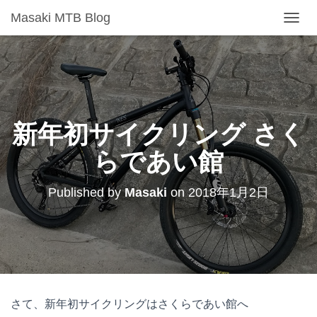
Masaki MTB Blog
T
O
G
G
L
E
N
A
新年初サイクリング さく
V
I
らであい館
G
A
T
Published by
Masaki
on
2018年1月2日
I
O
N
さて、新年初サイクリングはさくらであい館へ