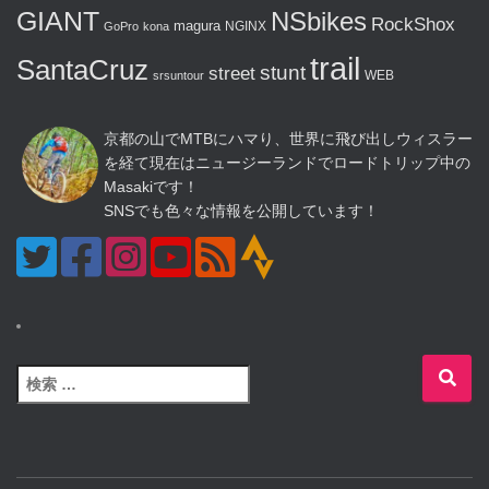
GIANT
NSbikes
RockShox
magura
NGINX
GoPro
kona
trail
SantaCruz
stunt
street
WEB
srsuntour
京都の山でMTBにハマり、世界に飛び出しウィスラー
を経て現在はニュージーランドでロードトリップ中の
Masakiです！
SNSでも色々な情報を公開しています！
検
索
: