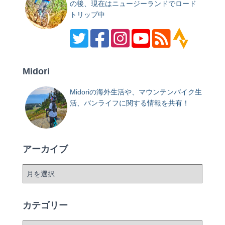
の後、現在はニュージーランドでロード
トリップ中
Midori
Midoriの海外生活や、マウンテンバイク生
活、バンライフに関する情報を共有！
アーカイブ
ア
ー
カ
イ
カテゴリー
ブ