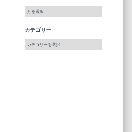
ア
ー
カ
イ
カテゴリー
ブ
カ
テ
ゴ
リ
ー