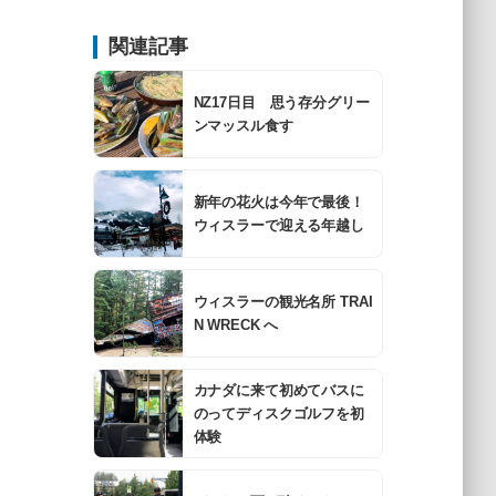
関連記事
NZ17日目 思う存分グリー
ンマッスル食す
新年の花火は今年で最後！
ウィスラーで迎える年越し
ウィスラーの観光名所 TRAI
N WRECK へ
カナダに来て初めてバスに
のってディスクゴルフを初
体験