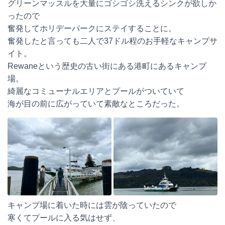
グリーンマッスルを大量にゴシゴシ洗えるシンクが欲しか
ったので
奮発してホリデーパークにステイすることに。
奮発したと言っても二人で37ドル程のお手軽なキャンプサ
イト。
Rewaneという歴史の古い街にある港町にあるキャンプ
場。
綺麗なコミューナルエリアとプールがついていて
海が目の前に広がっていて素敵なところだった。
キャンプ場に着いた時には雲が陰っていたので
寒くてプールに入る気はせず、