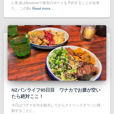
に私達はBookmeで格安のボートを予約することが出来
た。 このBo
Read more…
NZバンライフ95日目 ワナカでお腹が空い
たら絶対ここ！
今日はワナカを街を観光してからクイーンズタウンに移
動することに。