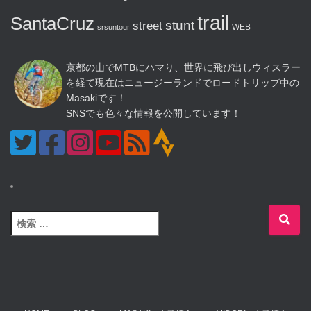
trail
SantaCruz
stunt
street
WEB
srsuntour
京都の山でMTBにハマり、世界に飛び出しウィスラー
を経て現在はニュージーランドでロードトリップ中の
Masakiです！
SNSでも色々な情報を公開しています！
検
索
: