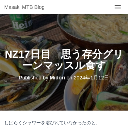
Masaki MTB Blog
T
O
G
G
L
E
N
A
NZ17日目 思う存分グリ
V
I
ーンマッスル食す
G
A
T
Published by
Midori
on
2024年1月12日
I
O
N
しばらくシャワーを浴びれていなかったのと、