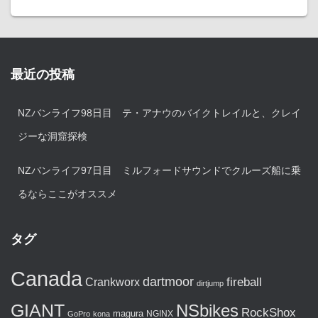
最近の投稿
NZバンライフ98日目 テ・アナウのバイクトレイルと、クレイ
ジーな洞窟探検
NZバンライフ97日目 ミルフォードサウンドでクルーズ船に乗
るならここがオススメ
タグ
Canada
dartmoor
fireball
Crankworx
dirtjump
GIANT
NSbikes
RockShox
magura
NGINX
GoPro
kona